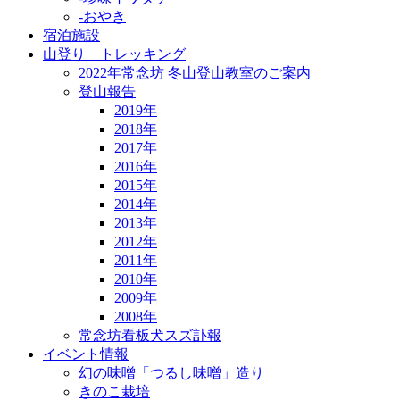
-おやき
宿泊施設
山登り トレッキング
2022年常念坊 冬山登山教室のご案内
登山報告
2019年
2018年
2017年
2016年
2015年
2014年
2013年
2012年
2011年
2010年
2009年
2008年
常念坊看板犬スズ訃報
イベント情報
幻の味噌「つるし味噌」造り
きのこ栽培