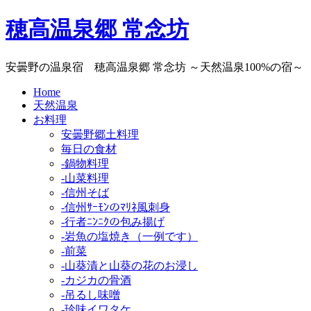
穂高温泉郷 常念坊
安曇野の温泉宿 穂高温泉郷 常念坊 ～天然温泉100%の宿～
Home
天然温泉
お料理
安曇野郷土料理
毎日の食材
-鍋物料理
-山菜料理
-信州そば
-信州ｻｰﾓﾝのﾏﾘﾈ風刺身
-行者ﾆﾝﾆｸの包み揚げ
-岩魚の塩焼き（一例です）
-前菜
-山葵漬と山葵の花のお浸し
-カジカの骨酒
-吊るし味噌
-珍味イワタケ