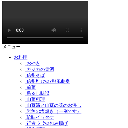
メニュー
お料理
-おやき
-カジカの骨酒
-信州そば
-信州ｻｰﾓﾝのﾏﾘﾈ風刺身
-前菜
-吊るし味噌
-山菜料理
-山葵漬と山葵の花のお浸し
-岩魚の塩焼き（一例です）
-珍味イワタケ
-行者ﾆﾝﾆｸの包み揚げ