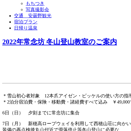
もちつき
写真撮影会
交通 安曇野観光
宿泊プラン
日帰り温泉
2022年常念坊 冬山登山教室のご案内
＊雪山初心者対象 12本爪アイゼン・ピッケルの使い方の指
＊2泊分宿泊費・保険・移動費・諸経費すべて込み ￥49,000
6日（日） 夕刻までに常念坊に集合
7日（月） 新穂高ロープウェイを利用して西穂山荘に向か
装備の再点検後丸山付近で滑落停止等冬山登山に必要な