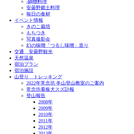
-鍋物料理
安曇野郷土料理
毎日の食材
イベント情報
きのこ栽培
もちつき
写真撮影会
幻の味噌「つるし味噌」造り
交通 安曇野観光
天然温泉
宿泊プラン
宿泊施設
山登り トレッキング
2022年常念坊 冬山登山教室のご案内
常念坊看板犬スズ訃報
登山報告
2008年
2009年
2010年
2011年
2012年
2013年